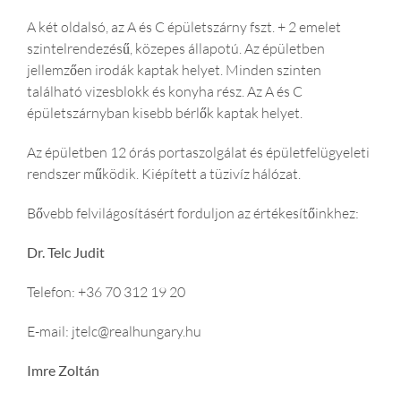
A két oldalsó, az A és C épületszárny fszt. + 2 emelet
szintelrendezésű, közepes állapotú. Az épületben
jellemzően irodák kaptak helyet. Minden szinten
található vizesblokk és konyha rész. Az A és C
épületszárnyban kisebb bérlők kaptak helyet.
Az épületben 12 órás portaszolgálat és épületfelügyeleti
rendszer működik. Kiépített a tüzivíz hálózat.
Bővebb felvilágosításért forduljon az értékesítőinkhez:
Dr. Telc Judit
Telefon: +36 70 312 19 20
E-mail: jtelc@realhungary.hu
Imre Zoltán