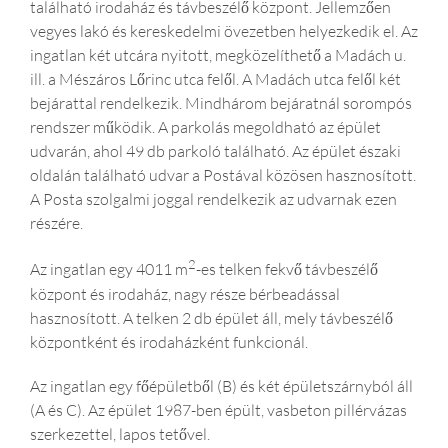
található irodaház és távbeszélő központ. Jellemzően
vegyes lakó és kereskedelmi övezetben helyezkedik el. Az
ingatlan két utcára nyitott, megközelíthető a Madách u.
ill. a Mészáros Lőrinc utca felől. A Madách utca felől két
bejárattal rendelkezik. Mindhárom bejáratnál sorompós
rendszer működik. A parkolás megoldható az épület
udvarán, ahol 49 db parkoló található. Az épület északi
oldalán található udvar a Postával közösen hasznosított.
A Posta szolgalmi joggal rendelkezik az udvarnak ezen
részére.
2
Az ingatlan egy 4011 m
-es telken fekvő távbeszélő
központ és irodaház, nagy része bérbeadással
hasznosított. A telken 2 db épület áll, mely távbeszélő
központként és irodaházként funkcionál.
Az ingatlan egy főépületből (B) és két épületszárnyból áll
(A és C). Az épület 1987-ben épült, vasbeton pillérvázas
szerkezettel, lapos tetővel.