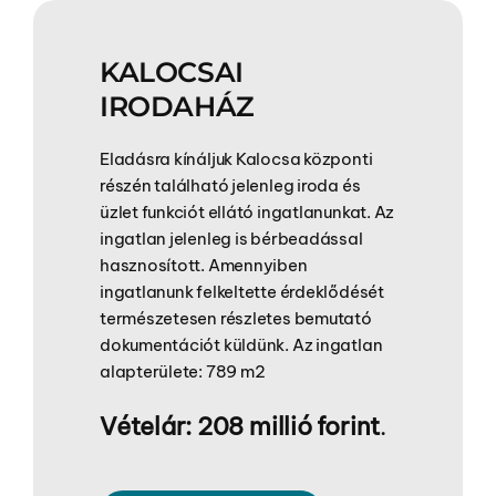
KALOCSAI
IRODAHÁZ
Eladásra kínáljuk Kalocsa központi
részén található jelenleg iroda és
üzlet funkciót ellátó ingatlanunkat. Az
ingatlan jelenleg is bérbeadással
hasznosított. Amennyiben
ingatlanunk felkeltette érdeklődését
természetesen részletes bemutató
dokumentációt küldünk. Az ingatlan
alapterülete: 789 m2
Vételár: 208 millió forint
.