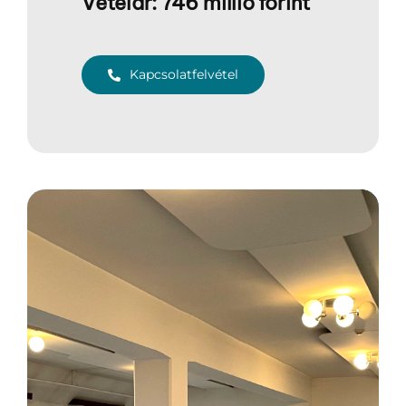
Vételár: 746 millió forint
Kapcsolatfelvétel