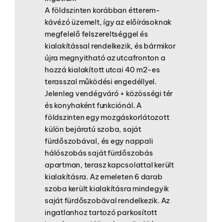
A földszinten korábban étterem-
kávézó üzemelt, így az előírásoknak
megfelelő felszereltséggel és
kialakítással rendelkezik, és bármikor
újra megnyitható az utcafronton a
hozzá kialakított utcai 40 m2-es
terasszal működési engedéllyel.
Jelenleg vendégváró + közösségi tér
és konyhaként funkciónál. A
földszinten egy mozgáskorlátozott
külön bejáratú szoba, saját
fürdőszobával, és egy nappali
hálószobás saját fürdőszobás
apartman, terasz kapcsolattal került
kialakításra. Az emeleten 6 darab
szoba került kialakításra mindegyik
saját fürdőszobával rendelkezik. Az
ingatlanhoz tartozó parkosított