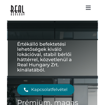
Kihagyás
Toggl
Navig
Főoldal
Bubó ház
Értékálló befektetési
lehetőségek kiváló
lokációval, stabil bérlői
Kiadó
háttérrel, közvetlenül a
ingatlanok
Real Hungary Zrt.
kínálatából.
Eladó
ingatlanok
Rólunk
Kapcsolatfelvétel
Prémium, magas
Kapcsolat