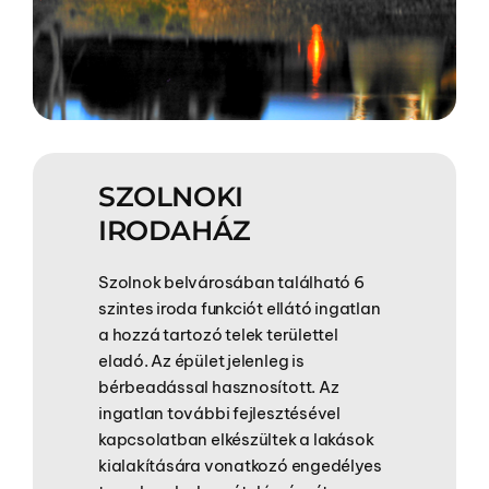
SZOLNOKI
IRODAHÁZ
Szolnok belvárosában található 6
szintes iroda funkciót ellátó ingatlan
a hozzá tartozó telek területtel
eladó. Az épület jelenleg is
bérbeadással hasznosított. Az
ingatlan további fejlesztésével
kapcsolatban elkészültek a lakások
kialakítására vonatkozó engedélyes