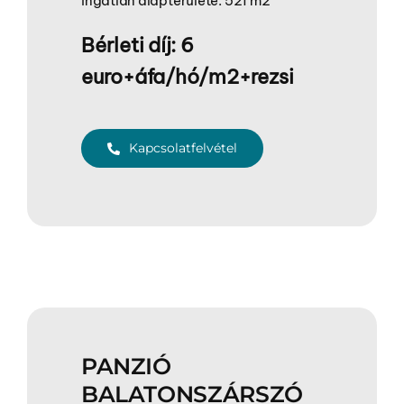
ingatlan alapterülete: 521 m2
Bérleti díj: 6
euro+áfa/hó/m2+rezsi
Kapcsolatfelvétel
PANZIÓ
BALATONSZÁRSZÓ