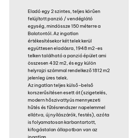
Eladó egy 2 szintes, teljes körűen
felújított panzió / vendéglátó
egység, mindössze 150 méterre a
Balatontól. Az ingatlan
értékesítésekor két telek kerül
együttesen eladásra, 1948 m2-es
telken található a panzió épület ami
összesen 432 m2, és egy külön
helyrajzi számmal rendelkező 1812 m2
jelenleg üres telek.
Az ingatlan teljes külső–belső
korszerűsítésen esett át (szigetelés,
modern hőszivattyús mennyezeti
hűtés és fűtésrendszer napelemmel
ellátva, új nyílászárók, festés), azóta
is folyamatosan karbantartott,
kifogástalan állapotban van az
ingatlan.