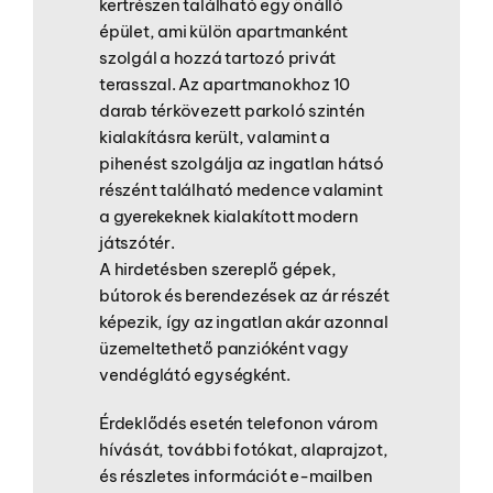
kertrészen található egy önálló
épület, ami külön apartmanként
szolgál a hozzá tartozó privát
terasszal. Az apartmanokhoz 10
darab térkövezett parkoló szintén
kialakításra került, valamint a
pihenést szolgálja az ingatlan hátsó
részént található medence valamint
a gyerekeknek kialakított modern
játszótér.
A hirdetésben szereplő gépek,
bútorok és berendezések az ár részét
képezik, így az ingatlan akár azonnal
üzemeltethető panzióként vagy
vendéglátó egységként.
Érdeklődés esetén telefonon várom
hívását, további fotókat, alaprajzot,
és részletes információt e-mailben