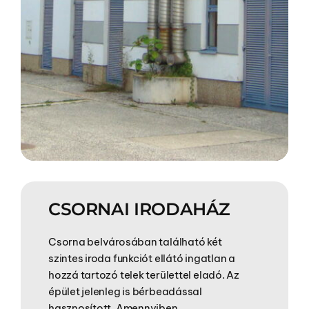
CSORNAI IRODAHÁZ
Csorna belvárosában található két
szintes iroda funkciót ellátó ingatlan a
hozzá tartozó telek területtel eladó. Az
épület jelenleg is bérbeadással
hasznosított. Amennyiben