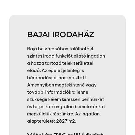
BAJAI IRODAHÁZ
Baja belvárosában található 4
szintes iroda funkciót ellátó ingatlan
a hozzá tartozó telek területtel
eladó. Az épület jelenleg is
bérbeadással hasznosított.
Amennyiben megtekintené vagy
további információkra lenne
szüksége kérem keressen bennünket
és teljes körű ingatlan bemutatónkat
megküldjük részünkre. Az ingatlan
alapterülete: 2827 m2.